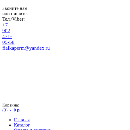
Звоните нам
или пишите:
Тел./Viber:
+7
902
471-
05-58
fialkaperm@yandex.ru
Корзина:
(0)
-
0
р.
Главная
Каталог