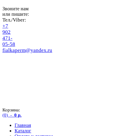
Звоните нам
или пишите:
Тел./Viber:
+7
902
471-
05-58
fialkaperm@yandex.ru
Корзина:
(0)
-
0
р.
Главная
Каталог