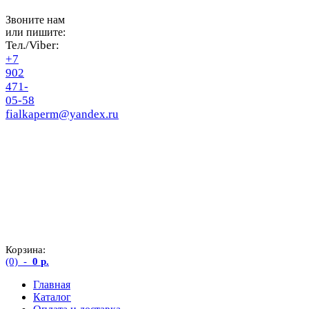
Звоните нам
или пишите:
Тел./Viber:
+7
902
471-
05-58
fialkaperm@yandex.ru
Корзина:
(0)
-
0
р.
Главная
Каталог