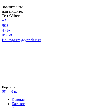
Звоните нам
или пишите:
Тел./Viber:
+7
902
471-
05-58
fialkaperm@yandex.ru
Корзина:
(0)
-
0
р.
Главная
Каталог