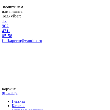
Звоните нам
или пишите:
Тел./Viber:
+7
902
471-
05-58
fialkaperm@yandex.ru
Корзина:
(0)
-
0
р.
Главная
Каталог