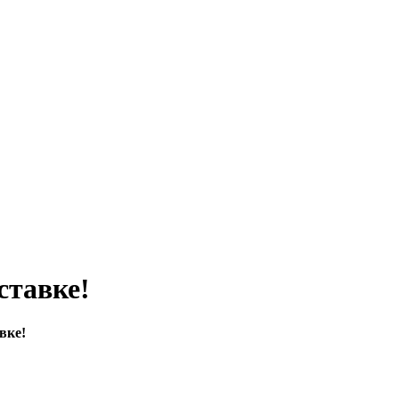
тавке!
вке!